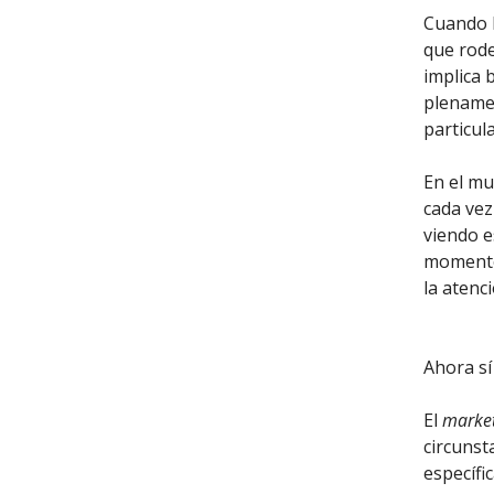
Cuando h
que rode
implica 
plenamen
particul
En el m
cada vez
viendo e
momento
la atenci
Ahora s
El
marke
circunst
específi