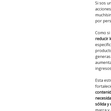
Si sos u
acciones
muchísim
por per
Como si
reducir 
específi
producto
generas 
aumenta 
ingresos
Esta est
fortalec
contenid
necesida
sólida y
marca y 