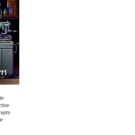
te
ctiva
cepto
ar