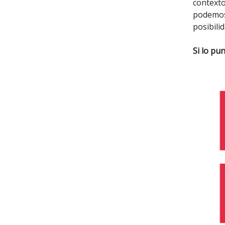
contexto
podemos 
posibili
Si lo pu