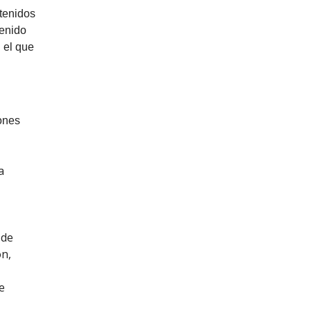
ntenidos
tenido
 el que
iones
a
 de
ón,
e