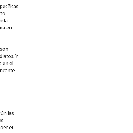
pecíficas
xto
enda
ema en
 son
iatos. Y
 en el
encante
gún las
es
der el