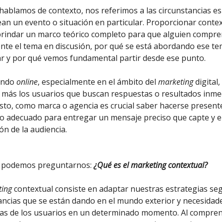
ablamos de contexto, nos referimos a las circunstancias es
an un evento o situación en particular. Proporcionar conte
brindar un marco teórico completo para que alguien compr
te el tema en discusión, por qué se está abordando ese t
ar y por qué vemos fundamental partir desde ese punto.
undo
online
, especialmente en el ámbito del
marketing
digital,
 más los usuarios que buscan respuestas o resultados inmed
sto, como marca o agencia es crucial saber hacerse presente
 adecuado para entregar un mensaje preciso que capte y 
ón de la audiencia.
í podemos preguntarnos:
¿Qué es el marketing contextual?
ting
contextual consiste en adaptar nuestras estrategias se
ancias que se están dando en el mundo exterior y necesidad
cas de los usuarios en un determinado momento. Al compren