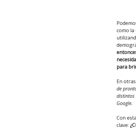
Podemos 
como la 
utilizan
demográf
entonces
necesida
para bri
En otras
de pronto
distinto
Google.
Con est
clave:
¿C