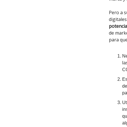
Pero a s
digitales
potencia
de mark
para que
Ne
la
C
Es
de
pa
Ut
in
qu
a