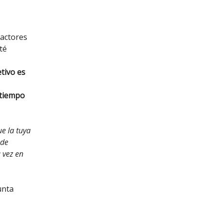
factores
té
etivo es
 tiempo
e la tuya
 de
 vez en
unta