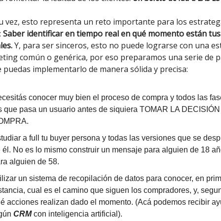
u vez, esto representa un reto importante para los estrate
:
Saber identificar en tiempo real en qué momento están tus 
les.
Y, para ser sinceros, esto no puede lograrse con una es
eting común o genérica, por eso preparamos una serie de 
 puedas implementarlo de manera sólida y precisa:
cesitás conocer muy bien el proceso de compra y todos las fas
s que pasa un usuario antes de siquiera TOMAR LA DECISIÓ
OMPRA.
tudiar a full tu buyer persona y todas las versiones que se des
 él. No es lo mismo construir un mensaje para alguien de 18 a
ra alguien de 58.
ilizar un sistema de recopilación de datos para conocer, en pri
stancia, cual es el camino que siguen los compradores, y, segu
é acciones realizan dado el momento. (Acá podemos recibir a
lgún
CRM
con inteligencia artificial).