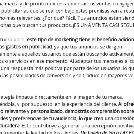
na marca y de pronto quieres aumentar tus ventas o
engage
 publicitarias que se realicen bajo estas premisas van a resu
o más relevantes. ¿Por qué? Fácil. Tus anuncios están siend
sonas que buscan tus productos. ¡ES UNA VENTA CASI SEGU
 fuera poco,
este tipo de marketing tiene el beneficio adicion
los gastos en publicidad
, ya que tus anuncios se dirigen
camente a aquellos usuarios que están buscando activament
s o servicios en ese momento. Al adaptar tus mensajes al c
una respuesta más positiva por parte de los usuarios, lo q
las posibilidades de conversión y se traduce en mayores ve
.
rategia impacta directamente en la imagen de tu marca,
iéndola, y, por supuesto, en la experiencia del cliente.
Al ofre
o relevante y personalizado, demostrás comprensión sobre
des y preferencias de tu audiencia, lo que crea una conexió
 duradera.
Esto contribuye a generar una percepción positiva
a fomentar la lealtad de los clientes.
Un boleto de ida a LAS E