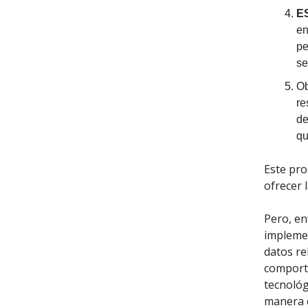
E
en
pe
se
Ob
re
de
qu
Este pro
ofrecer 
Pero, e
implemen
datos re
comporta
tecnológ
manera e