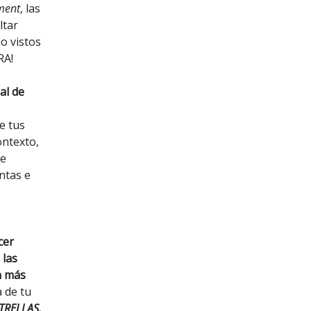
ment
, las
ltar
o vistos
RA!
al
de
e tus
ontexto,
ue
ntas e
cer
 las
n más
 de tu
STRELLAS.