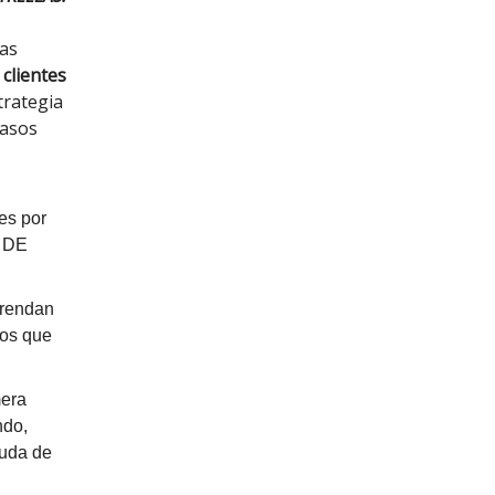
gas
clientes
trategia
pasos
es por
N DE
prendan
ños que
mera
ndo,
yuda de