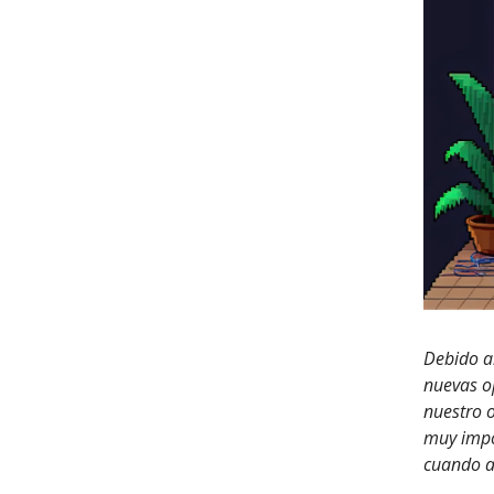
Debido a
nuevas o
nuestro o
muy impo
cuando ap